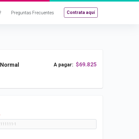
Contrata aquí
?
Preguntas Frecuentes
$69.825
 Normal
A pagar:
*