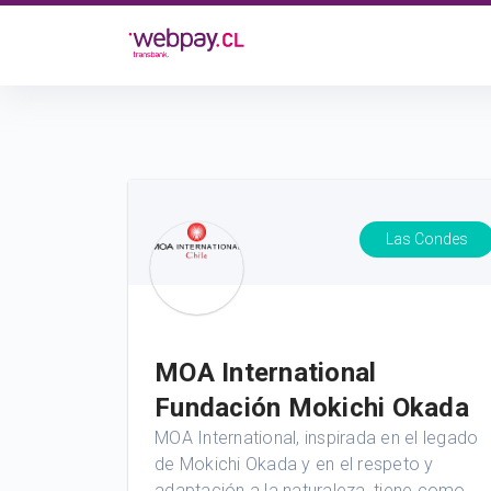
Las Condes
MOA International
Fundación Mokichi Okada
MOA International, inspirada en el legado
de Mokichi Okada y en el respeto y
adaptación a la naturaleza, tiene como