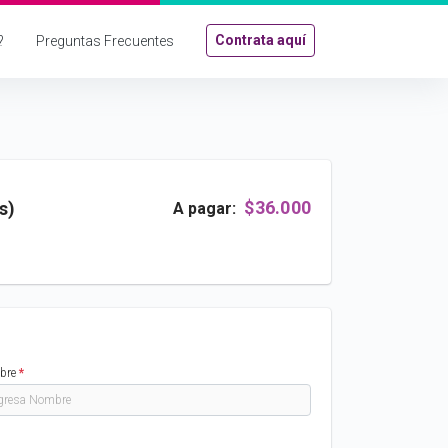
Contrata aquí
?
Preguntas Frecuentes
$36.000
s)
A pagar:
bre
*