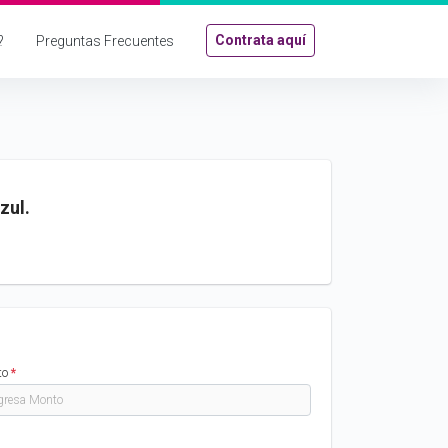
Contrata aquí
?
Preguntas Frecuentes
zul.
to
*